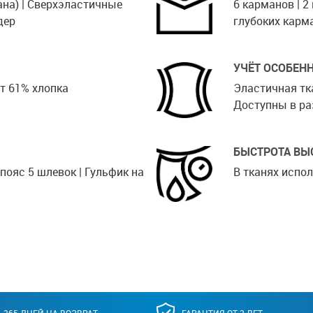
ана) | Сверхэластичные
6 карманов | 2
дер
глубоких карм
УЧЁТ ОСОБЕН
т 61% хлопка
Эластичная тк
Доступны в ра
БЫСТРОТА ВЫ
пояс 5 шлевок | Гульфик на
В тканях испо
365 ДНЕЙ НА ВОЗВРАТ
ГАРАНТИЯ ОТ 2 ЛЕТ