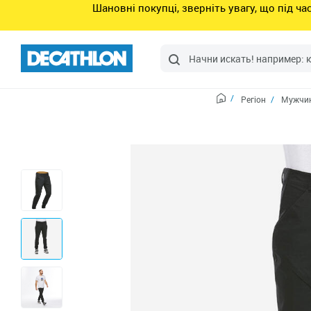
Шановні покупці, зверніть увагу, що під ч
Регіон
Мужчин