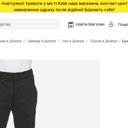
ас повітряної тривоги у місті Київ наші магазини, контакт-це
замовлення одразу після відбою! Бережіть себе!
Найти Магазин
Пом
ам в Днепре
Одежда в Днепре
Низ в Днепре
Брюки в Днепре
Брю