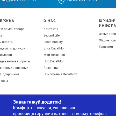
ЕРЖКА
О НАС
ЮРИДИЧ
ИНФОР
 и обмен товара
Контакты
Отзыв тов
ка
Second Life
Общие пол
ы оплаты
Sustainability
Гарантия
дації по догляду
Блог Decathlon
азмеров
Мой Декатлон
задаваемые вопросы
Про Decathlon
ативные и оптовые
Вакансии
. Подарочные
Приложение Decathlon
икаты
Завантажуй додаток!
Комфортні покупки, ексклюзивні
пропозиції і зручний каталог в твоєму телефоні