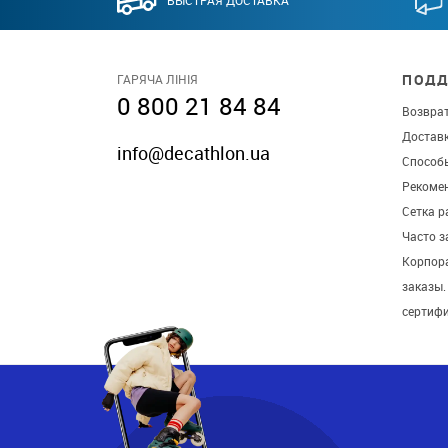
ПОДД
ГАРЯЧА ЛІНІЯ
0 800 21 84 84
Возврат
Достав
info@decathlon.ua
Способ
Рекомен
Сетка р
Часто 
Корпор
заказы
сертиф