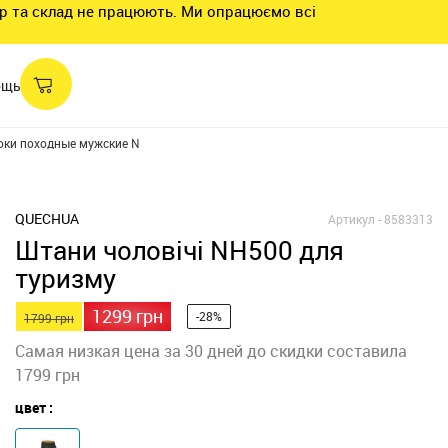
нтр та склад не працюють. Ми опрацюємо всі
ощь
ки походные мужские NH500 Slim
QUECHUA
Артикул -
8583313
Штани чоловічі NH500 для
туризму
1299 грн
-28%
1799 грн
Самая низкая цена за 30 дней до скидки составила
1799 грн
цвет :