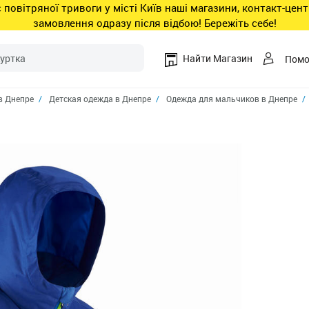
ас повітряної тривоги у місті Київ наші магазини, контакт-це
замовлення одразу після відбою! Бережіть себе!
Найти Магазин
Пом
в Днепре
Детская одежда в Днепре
Одежда для мальчиков в Днепре