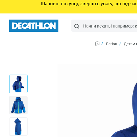
Шановні покупці, зверніть увагу, що під ч
Регіон
Детям 