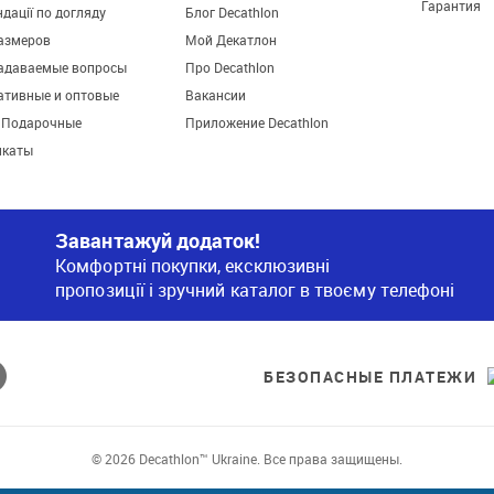
Гарантия
дації по догляду
Блог Decathlon
азмеров
Мой Декатлон
задаваемые вопросы
Про Decathlon
ативные и оптовые
Вакансии
. Подарочные
Приложение Decathlon
икаты
Завантажуй додаток!
Комфортні покупки, ексклюзивні
пропозиції і зручний каталог в твоєму телефоні
БЕЗОПАСНЫЕ ПЛАТЕЖИ
© 2026 Decathlon™ Ukraine. Все права защищены.