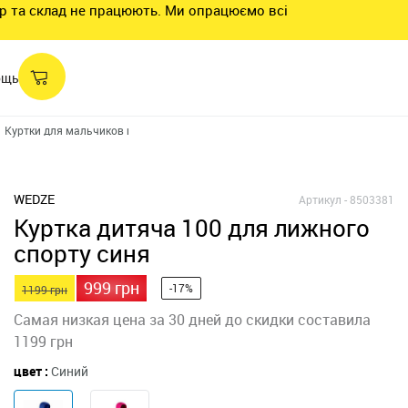
нтр та склад не працюють. Ми опрацюємо всі
ощь
Куртки для мальчиков в Днепре
Зимние куртки в Днепре
КУРТКА ЛЫЖ
WEDZE
Артикул -
8503381
Куртка дитяча 100 для лижного
спорту синя
999 грн
-17%
1199 грн
Самая низкая цена за 30 дней до скидки составила
1199 грн
цвет :
Синий