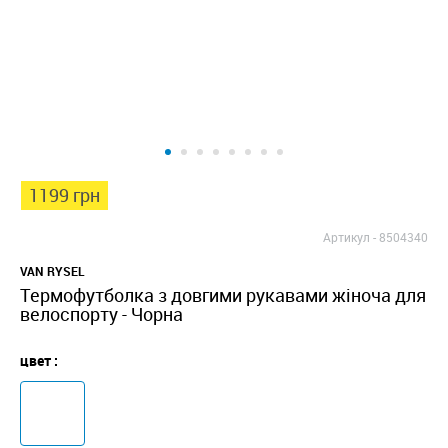
1199 грн
Артикул -
8504340
VAN RYSEL
Термофутболка з довгими рукавами жіноча для
велоспорту - Чорна
цвет :