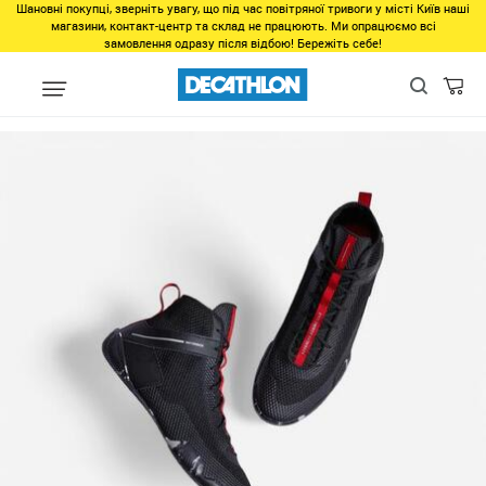
Шановні покупці, зверніть увагу, що під час повітряної тривоги у місті Київ наші
магазини, контакт-центр та склад не працюють. Ми опрацюємо всі
замовлення одразу після відбою! Бережіть себе!
Бренды
Продукция Domyos
Одежда Domyos
Кроссовки Do