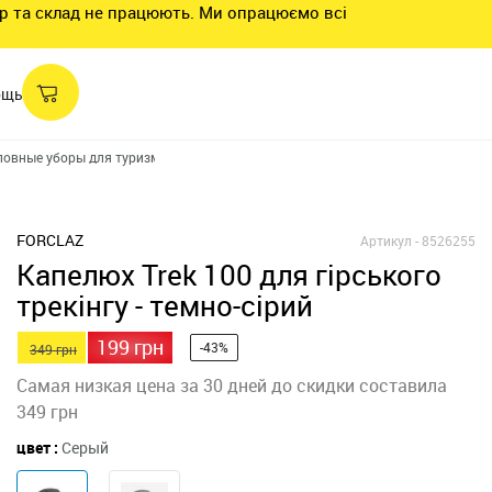
нтр та склад не працюють. Ми опрацюємо всі
ощь
ловные уборы для туризма
Панами
ДЛЯ ТРЕККИНГА Mt100
FORCLAZ
Артикул -
8526255
Капелюх Trek 100 для гірського
трекінгу - темно-сірий
199 грн
-43%
349 грн
Самая низкая цена за 30 дней до скидки составила
349 грн
цвет :
Серый