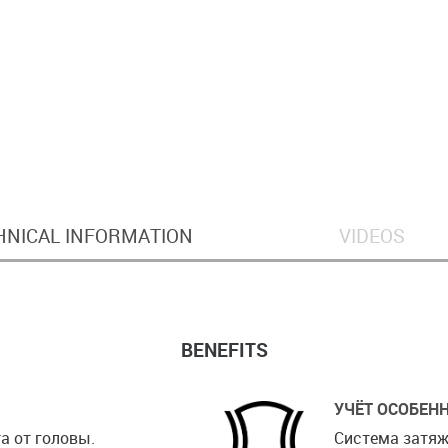
HNICAL INFORMATION
VIDEOS
BENEFITS
УЧЁТ ОСОБЕН
а от головы.
Система затяж