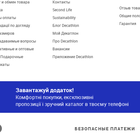
 и обмен товара
Контакты
Отзыв тов
ка
Second Life
Общие пол
ы оплаты
Sustainability
Гарантия
дації по догляду
Блог Decathlon
азмеров
Мой Декатлон
задаваемые вопросы
Про Decathlon
ативные и оптовые
Вакансии
. Подарочные
Приложение Decathlon
икаты
Завантажуй додаток!
Комфортні покупки, ексклюзивні
пропозиції і зручний каталог в твоєму телефоні
БЕЗОПАСНЫЕ ПЛАТЕЖИ