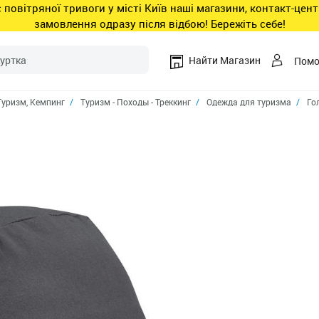
ас повітряної тривоги у місті Київ наші магазини, контакт-це
замовлення одразу після відбою! Бережіть себе!
Найти Магазин
Пом
Туризм, Кемпинг
Туризм - Походы - Треккинг
Одежда для туризма
Го