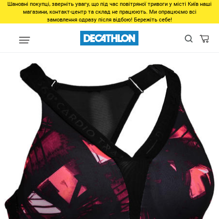
Шановні покупці, зверніть увагу, що під час повітряної тривоги у місті Київ наші
магазини, контакт-центр та склад не працюють. Ми опрацюємо всі
замовлення одразу після відбою! Бережіть себе!
Виды спорта
Фитнес, спортзал
Фитнес
Одежда для фитнес