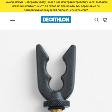
Шановні покупці, зверніть увагу, що під час повітряної тривоги у місті Київ наші
магазини, контакт-центр та склад не працюють. Ми опрацюємо всі
замовлення одразу після відбою! Бережіть себе!
unlinked
ПОДСТАВКА ПОД УДИЛИЩЕ ДЛЯ ЛОВЛИ КАРПА ЗАДНЯ
500