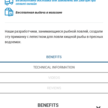
Безкоштовна доставка для замовлень від 2500 грн при
оплаті онлайн
Бесплатная выдача в магазине
Наши разработчики, занимающиеся рыбной ловлей, создали
эту приманку с лепестком для ловли хищной рыбы в пресных
водоемах.
BENEFITS
TECHNICAL INFORMATION
VIDEOS
REVIEWS
BENEFITS