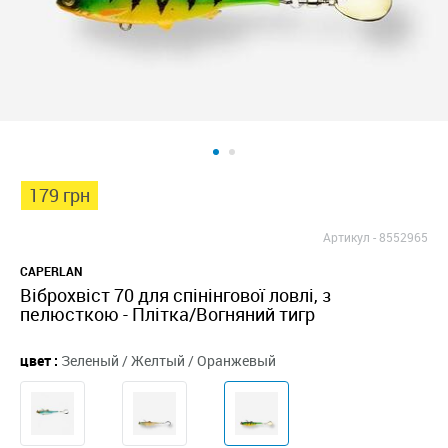
179 грн
Артикул -
8552965
CAPERLAN
Віброхвіст 70 для спінінгової ловлі, з
пелюсткою - Плітка/Вогняний тигр
цвет :
Зеленый / Желтый / Оранжевый