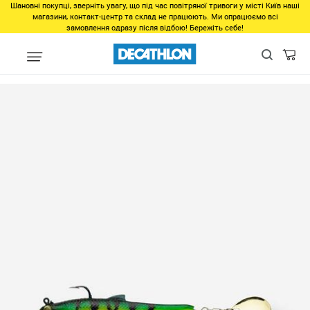
Шановні покупці, зверніть увагу, що під час повітряної тривоги у місті Київ наші
магазини, контакт-центр та склад не працюють. Ми опрацюємо всі
замовлення одразу після відбою! Бережіть себе!
unlinked
Roachspin 70