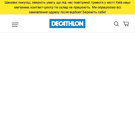
Шановні покупці, зверніть увагу, що під час повітряної тривоги у місті Київ наші
магазини, контакт-центр та склад не працюють. Ми опрацюємо всі
замовлення одразу після відбою! Бережіть себе!
Аксессуары
Перчатки, головные уборы, баффы
Перчатки