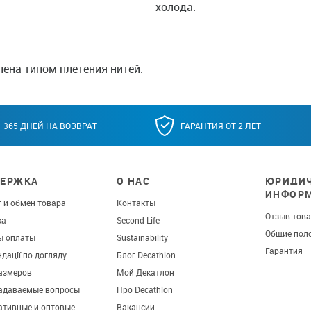
холода.
ена типом плетения нитей.
365 ДНЕЙ НА ВОЗВРАТ
ГАРАНТИЯ ОТ 2 ЛЕТ
ЕРЖКА
О НАС
ЮРИДИЧ
ИНФОР
 и обмен товара
Контакты
Отзыв тов
ка
Second Life
Общие пол
ы оплаты
Sustainability
Гарантия
дації по догляду
Блог Decathlon
азмеров
Мой Декатлон
задаваемые вопросы
Про Decathlon
ативные и оптовые
Вакансии