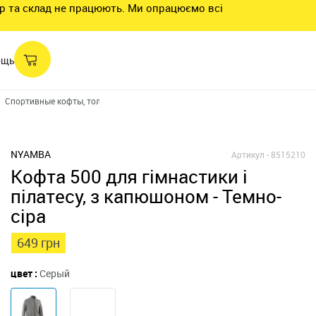
нтр та склад не працюють. Ми опрацюємо всі
ощь
Спортивные кофты, толстовки
Толстовка на молнии мужская 500
NYAMBA
Артикул -
8515210
Кофта 500 для гімнастики і
пілатесу, з капюшоном - Темно-
сіра
649 грн
цвет :
Серый