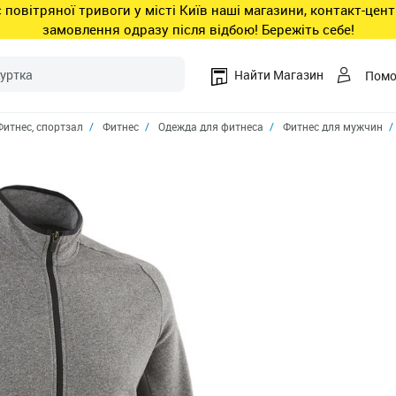
ас повітряної тривоги у місті Київ наші магазини, контакт-це
замовлення одразу після відбою! Бережіть себе!
Найти Магазин
Пом
Фитнес, спортзал
Фитнес
Одежда для фитнеса
Фитнес для мужчин