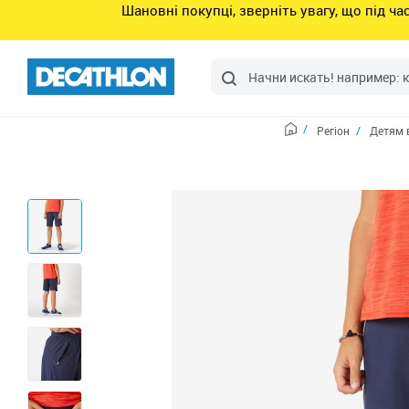
Шановні покупці, зверніть увагу, що під ч
Регіон
Детям 