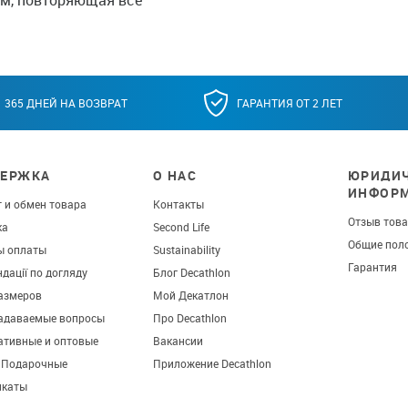
ом, повторяющая все
365 ДНЕЙ НА ВОЗВРАТ
ГАРАНТИЯ ОТ 2 ЛЕТ
ЕРЖКА
О НАС
ЮРИДИЧ
ИНФОР
 и обмен товара
Контакты
Отзыв тов
ка
Second Life
Общие пол
ы оплаты
Sustainability
Гарантия
дації по догляду
Блог Decathlon
азмеров
Мой Декатлон
задаваемые вопросы
Про Decathlon
ативные и оптовые
Вакансии
. Подарочные
Приложение Decathlon
икаты