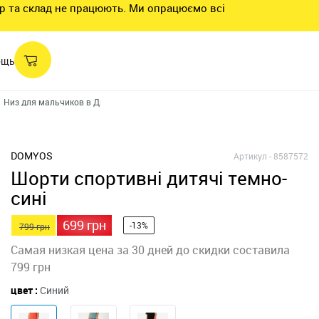
нтр та склад не працюють. Ми опрацюємо всі
ощь
Низ для мальчиков в Днепре
Шорты для мальчиков в Днепре
Шорты с
DOMYOS
Артикул -
8587572
Шорти спортивні дитячі темно-
сині
699 грн
-13%
799 грн
Самая низкая цена за 30 дней до скидки составила
799 грн
цвет :
Синий