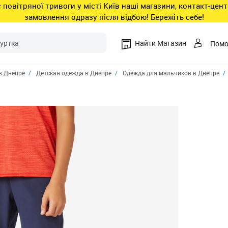
ас повітряної тривоги у місті Київ наші магазини, контакт-це
замовлення одразу після відбою! Бережіть себе!
Найти Магазин
Пом
в Днепре
Детская одежда в Днепре
Одежда для мальчиков в Днепре