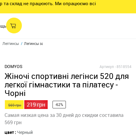
нтр та склад не працюють. Ми опрацюємо всі
ощь
Леггинсы
Легинсы зауженные женские 520
DOMYOS
Артикул -
8518554
Жіночі спортивні легінси 520 для
легкої гімнастики та пілатесу -
Чорні
219 грн
-62%
569 грн
Самая низкая цена за 30 дней до скидки составила
569 грн
цвет :
Черный