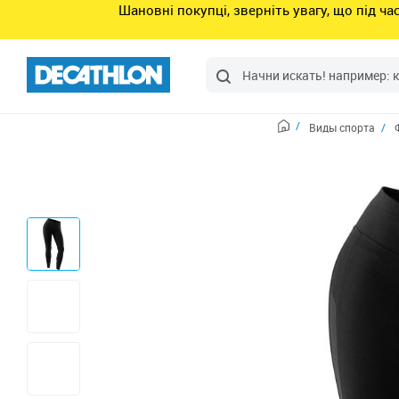
Шановні покупці, зверніть увагу, що під ч
Виды спорта