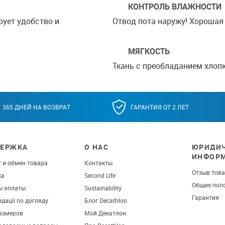
КОНТРОЛЬ ВЛАЖНОСТИ
рует удобство и
Отвод пота наружу! Хорошая 
МЯГКОСТЬ
Ткань с преобладанием хлопк
365 ДНЕЙ НА ВОЗВРАТ
ГАРАНТИЯ ОТ 2 ЛЕТ
ЕРЖКА
О НАС
ЮРИДИЧ
ИНФОР
 и обмен товара
Контакты
Отзыв тов
ка
Second Life
Общие пол
ы оплаты
Sustainability
Гарантия
дації по догляду
Блог Decathlon
азмеров
Мой Декатлон