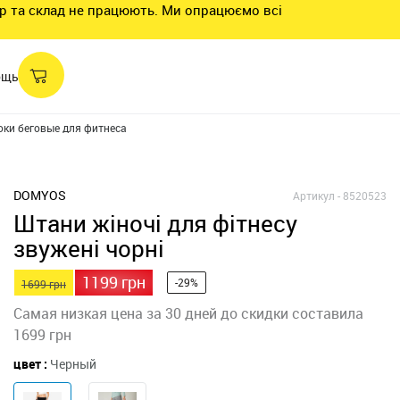
нтр та склад не працюють. Ми опрацюємо всі
ощь
ки беговые для фитнеса из биохлопка облегающие женские 500
DOMYOS
Артикул -
8520523
Штани жіночі для фітнесу
звужені чорні
1199 грн
-29%
1699 грн
Самая низкая цена за 30 дней до скидки составила
1699 грн
цвет :
Черный