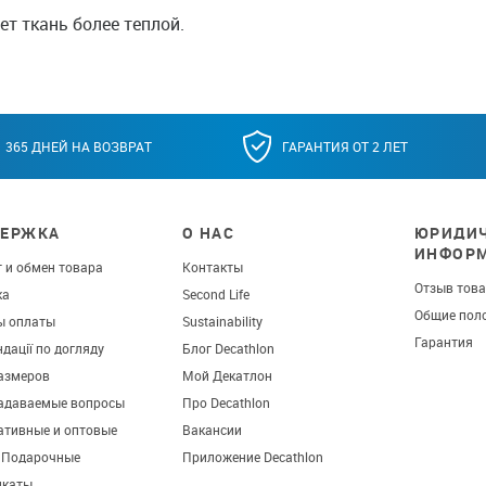
т ткань более теплой.
365 ДНЕЙ НА ВОЗВРАТ
ГАРАНТИЯ ОТ 2 ЛЕТ
ЕРЖКА
О НАС
ЮРИДИЧ
ИНФОР
 и обмен товара
Контакты
Отзыв тов
ка
Second Life
Общие пол
ы оплаты
Sustainability
Гарантия
дації по догляду
Блог Decathlon
азмеров
Мой Декатлон
задаваемые вопросы
Про Decathlon
ативные и оптовые
Вакансии
. Подарочные
Приложение Decathlon
икаты