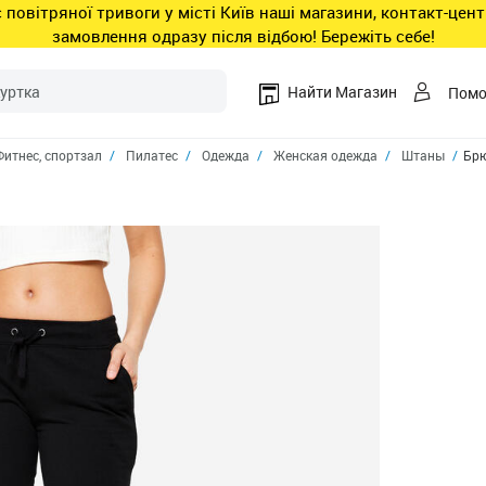
ас повітряної тривоги у місті Київ наші магазини, контакт-це
замовлення одразу після відбою! Бережіть себе!
Найти Магазин
Пом
Фитнес, спортзал
Пилатес
Одежда
Женская одежда
Штаны
Брю