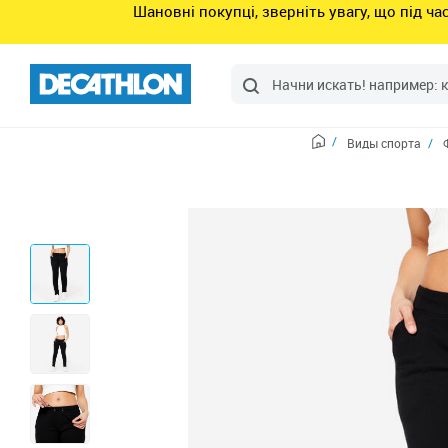
Шановні покупці, зверніть увагу, що під ч
Виды спорта