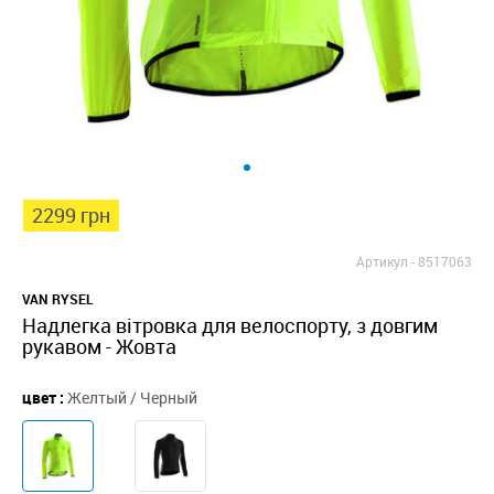
2299 грн
Артикул -
8517063
VAN RYSEL
Надлегка вітровка для велоспорту, з довгим
рукавом - Жовта
цвет :
Желтый / Черный