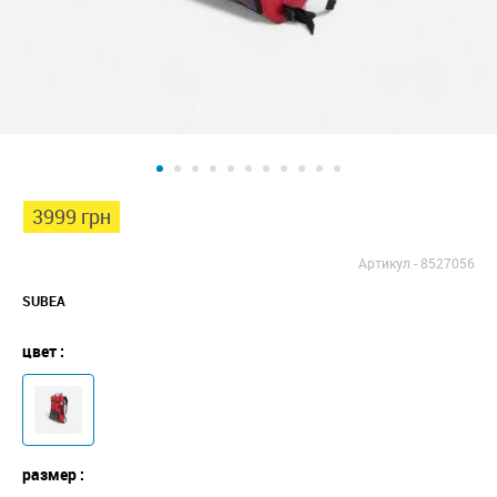
3999 грн
Артикул -
8527056
SUBEA
цвет :
размер :