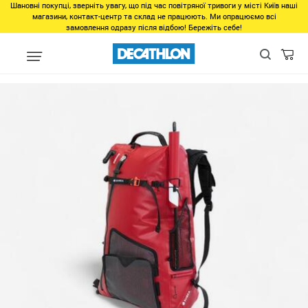
Шановні покупці, зверніть увагу, що під час повітряної тривоги у місті Київ наші
магазини, контакт-центр та склад не працюють. Ми опрацюємо всі
замовлення одразу після відбою! Бережіть себе!
Распродажа
Останні розміри все для плавання
Буй-рюкзак си