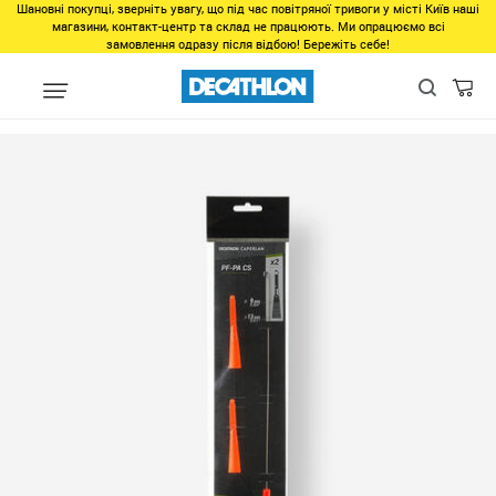
Шановні покупці, зверніть увагу, що під час повітряної тривоги у місті Київ наші
магазини, контакт-центр та склад не працюють. Ми опрацюємо всі
замовлення одразу після відбою! Бережіть себе!
unlinked
КОНУС С ЛЕСЕНКОЙ И ЭКСТРАКТОРОМ ДЛЯ МАХОВОГО
PA CS 12/19 ММ