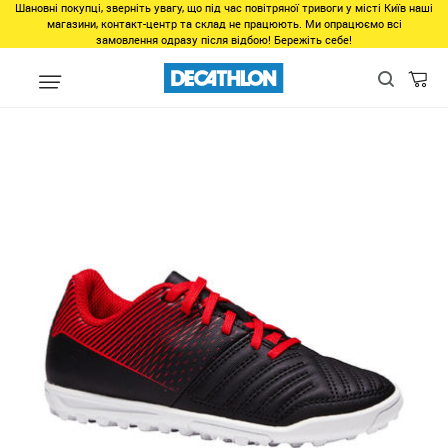
Шановні покупці, зверніть увагу, що під час повітряної тривоги у місті Київ наші
магазини, контакт-центр та склад не працюють. Ми опрацюємо всі
замовлення одразу після відбою! Бережіть себе!
Виды спорта
Командные виды спорта
Футбол
Обувь для 