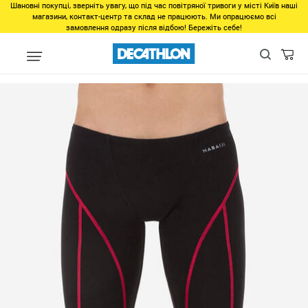
Шановні покупці, зверніть увагу, що під час повітряної тривоги у місті Київ наші
магазини, контакт-центр та склад не працюють. Ми опрацюємо всі
замовлення одразу після відбою! Бережіть себе!
Виды спорта
Водные виды спорта
Плавание в бассейне
П