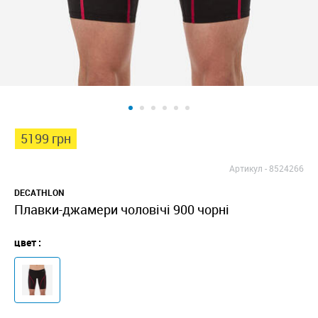
5199 грн
Артикул -
8524266
DECATHLON
Плавки-джамери чоловічі 900 чорні
цвет :