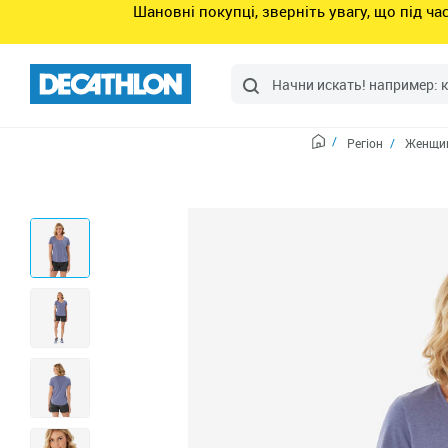
Шановні покупці, зверніть увагу, що під ч
Регіон
Женщин