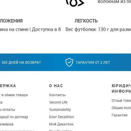
волокнам из п
СЛОЖЕНИЯ
ЛЕГКОСТЬ
ина на спине | Доступна в 8
Вес футболки: 130 г для разм
365 ДНЕЙ НА ВОЗВРАТ
ГАРАНТИЯ ОТ 2 ЛЕТ
ЕРЖКА
О НАС
ЮРИДИЧ
ИНФОР
 и обмен товара
Контакты
Отзыв тов
ка
Second Life
Общие пол
ы оплаты
Sustainability
Гарантия
дації по догляду
Блог Decathlon
азмеров
Мой Декатлон