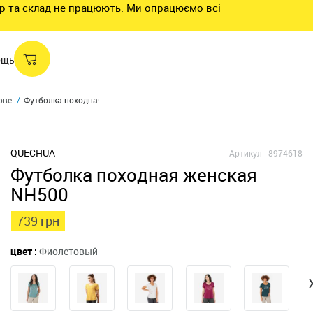
нтр та склад не працюють. Ми опрацюємо всі
ощь
ове
Футболка походная женская NH500
QUECHUA
Артикул -
8974618
Футболка походная женская
NH500
739 грн
цвет :
Фиолетовый