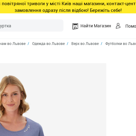
ас повітряної тривоги у місті Київ наші магазини, контакт-це
замовлення одразу після відбою! Бережіть себе!
Найти Магазин
Пом
ам во Львове
Одежда во Львове
Верх во Львове
Футболки во Льв