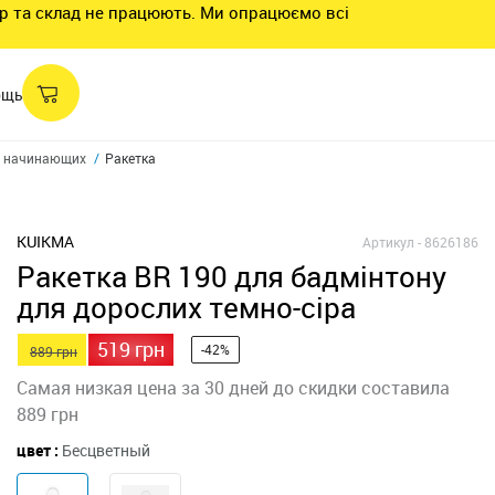
нтр та склад не працюють. Ми опрацюємо всі
ощь
я начинающих
Ракетка для игры в бадминтон взрослая BR 190
KUIKMA
Артикул -
8626186
Ракетка BR 190 для бадмінтону
для дорослих темно-сіра
519 грн
-42%
889 грн
Самая низкая цена за 30 дней до скидки составила
889 грн
цвет :
Бесцветный