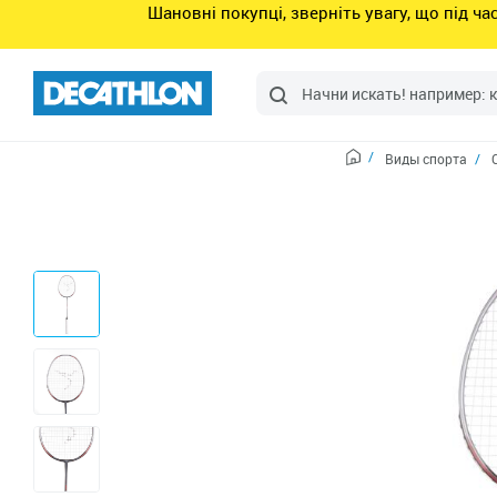
Шановні покупці, зверніть увагу, що під ч
Виды спорта