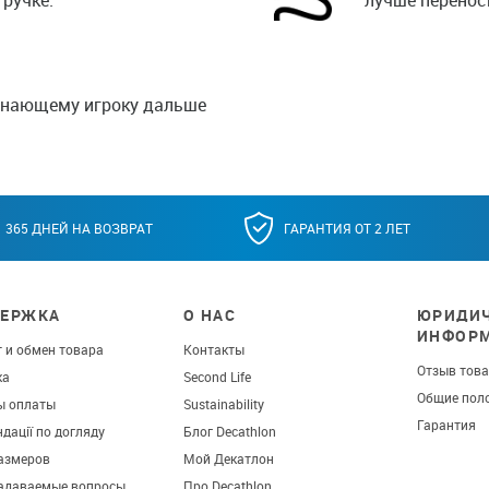
чинающему игроку дальше
365 ДНЕЙ НА ВОЗВРАТ
ГАРАНТИЯ ОТ 2 ЛЕТ
ЕРЖКА
О НАС
ЮРИДИЧ
ИНФОР
 и обмен товара
Контакты
Отзыв тов
ка
Second Life
Общие пол
ы оплаты
Sustainability
Гарантия
дації по догляду
Блог Decathlon
азмеров
Мой Декатлон
задаваемые вопросы
Про Decathlon