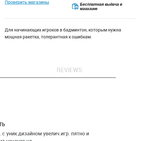
Проверить магазины
Бесплатная выдача в
магазине
Для начинающих игроков в бадминтон, которым нужна
мощная ракетка, толерантная к ошибкам.
REVIEWS
ТЬ
. с уник.дизайном увелич.игр. пятно и
ит нецентр.уд.