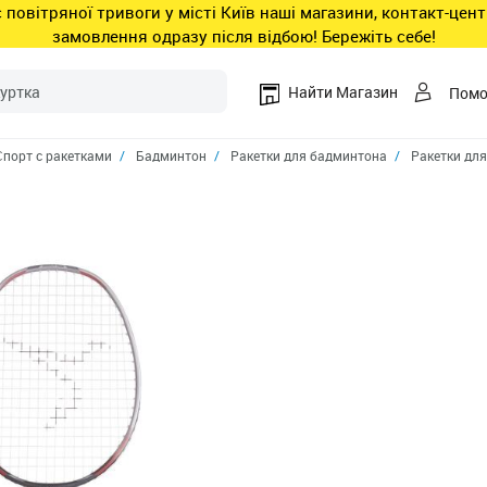
ас повітряної тривоги у місті Київ наші магазини, контакт-це
замовлення одразу після відбою! Бережіть себе!
Найти Магазин
Пом
Спорт с ракетками
Бадминтон
Ракетки для бадминтона
Ракетки дл