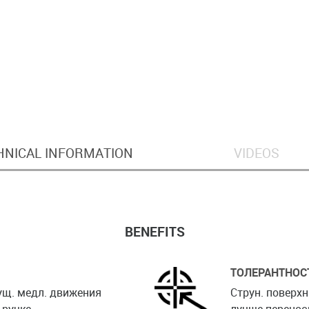
HNICAL INFORMATION
VIDEOS
BENEFITS
ТОЛЕРАНТНОС
ущ. медл. движения
Струн. поверхн
ручке.
лучше перенос