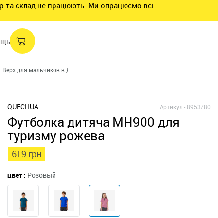
нтр та склад не працюють. Ми опрацюємо всі
ощь
Верх для мальчиков в Днепре
Футболки для мальчиков в Днепре
Футб
QUECHUA
Артикул -
8953780
Футболка дитяча MH900 для
туризму рожева
619 грн
цвет :
Розовый