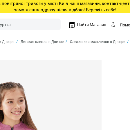
ас повітряної тривоги у місті Київ наші магазини, контакт-це
замовлення одразу після відбою! Бережіть себе!
Найти Магазин
Пом
в Днепре
Детская одежда в Днепре
Одежда для мальчиков в Днепре