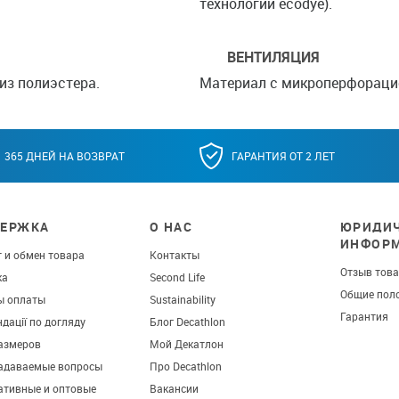
технологии ecodye).
ВЕНТИЛЯЦИЯ
из полиэстера.
Материал с микроперфораци
365 ДНЕЙ НА ВОЗВРАТ
ГАРАНТИЯ ОТ 2 ЛЕТ
ЕРЖКА
О НАС
ЮРИДИЧ
ИНФОР
 и обмен товара
Контакты
Отзыв тов
ка
Second Life
Общие пол
ы оплаты
Sustainability
Гарантия
дації по догляду
Блог Decathlon
азмеров
Мой Декатлон
задаваемые вопросы
Про Decathlon
ативные и оптовые
Вакансии