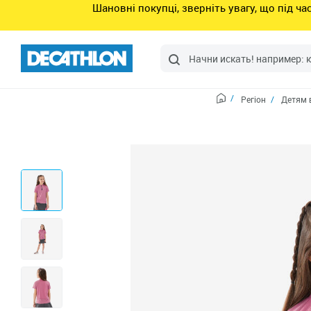
Шановні покупці, зверніть увагу, що під ч
Регіон
Детям 