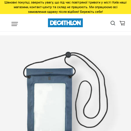
Шановні покупці, зверніть увагу, що під час повітряної тривоги у місті Київ наші
магазини, контакт-центр та склад не працюють. Ми опрацюємо всі
замовлення одразу після відбою! Бережіть себе!
Виды спорта
Активный отдых
Рыбалка
Риболовне снаря