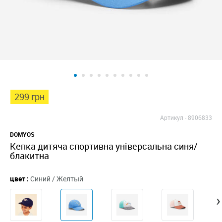
299 грн
Артикул -
8906833
DOMYOS
Кепка дитяча спортивна універсальна синя/
блакитна
цвет :
Синий / Желтый
›