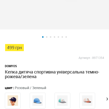
499 грн
Артикул -
8971354
DOMYOS
Кепка дитяча спортивна універсальна темно-
рожева/зелена
цвет :
Розовый / Зеленый
›