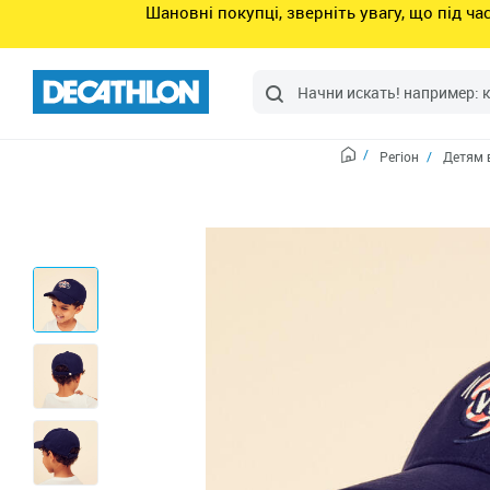
Шановні покупці, зверніть увагу, що під ч
Регіон
Детям 