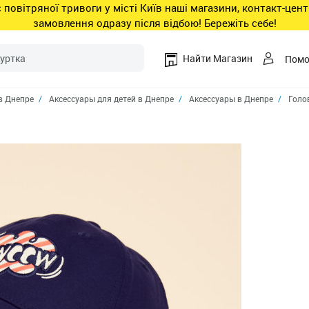
ас повітряної тривоги у місті Київ наші магазини, контакт-це
замовлення одразу після відбою! Бережіть себе!
Найти Магазин
Пом
в Днепре
Аксессуары для детей в Днепре
Аксессуары в Днепре
Голо