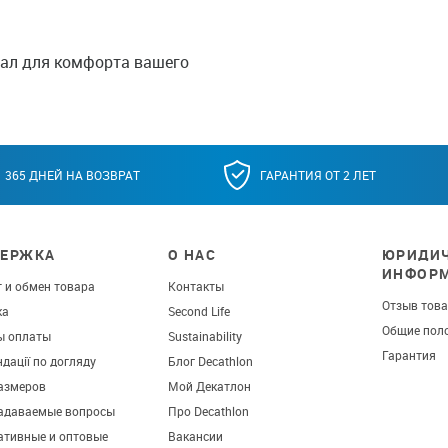
иал для комфорта вашего
365 ДНЕЙ НА ВОЗВРАТ
ГАРАНТИЯ ОТ 2 ЛЕТ
ЕРЖКА
О НАС
ЮРИДИЧ
ИНФОР
 и обмен товара
Контакты
Отзыв тов
ка
Second Life
Общие пол
ы оплаты
Sustainability
Гарантия
дації по догляду
Блог Decathlon
азмеров
Мой Декатлон
задаваемые вопросы
Про Decathlon
ативные и оптовые
Вакансии