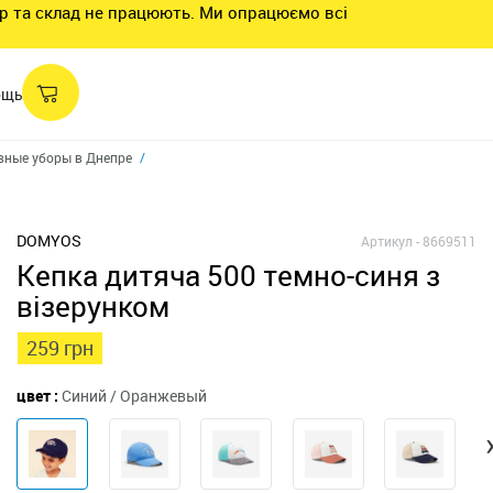
нтр та склад не працюють. Ми опрацюємо всі
ощь
вные уборы в Днепре
Кепки в Днепре
Кепка для детей темно-синяя с ри
DOMYOS
Артикул -
8669511
Кепка дитяча 500 темно-синя з
візерунком
259 грн
цвет :
Синий / Оранжевый