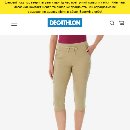
Шановні покупці, зверніть увагу, що під час повітряної тривоги у місті Київ наші
магазини, контакт-центр та склад не працюють. Ми опрацюємо всі
замовлення одразу після відбою! Бережіть себе!
Регіон
Женщинам во Львове
Одежда во Львове
Низ во Л