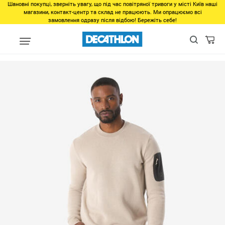
Шановні покупці, зверніть увагу, що під час повітряної тривоги у місті Київ наші
магазини, контакт-центр та склад не працюють. Ми опрацюємо всі
замовлення одразу після відбою! Бережіть себе!
Регіон
Мужчинам в Днепре
Одежда в Днепре
Верх в Днеп