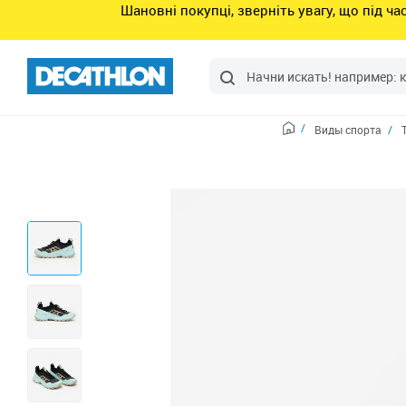
Шановні покупці, зверніть увагу, що під ч
Виды спорта