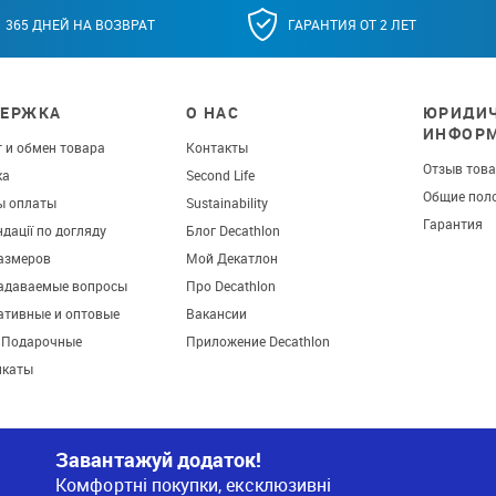
365 ДНЕЙ НА ВОЗВРАТ
ГАРАНТИЯ ОТ 2 ЛЕТ
ЕРЖКА
О НАС
ЮРИДИЧ
ИНФОР
 и обмен товара
Контакты
Отзыв тов
ка
Second Life
Общие пол
ы оплаты
Sustainability
Гарантия
дації по догляду
Блог Decathlon
азмеров
Мой Декатлон
задаваемые вопросы
Про Decathlon
ативные и оптовые
Вакансии
. Подарочные
Приложение Decathlon
икаты
Завантажуй додаток!
Комфортні покупки, ексклюзивні