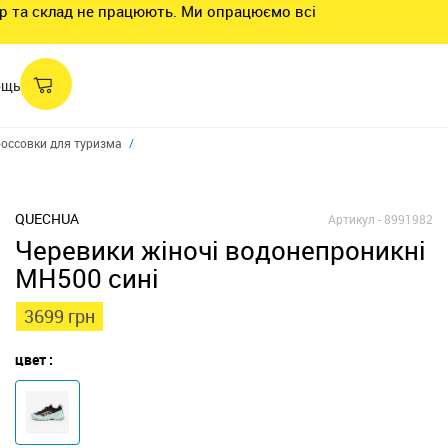
нтр та склад не працюють. Ми опрацюємо всі
ощь
оссовки для туризма
QUECHUA
Артикул -
8991982
Черевики жіночі водонепроникні
MH500 сині
3699 грн
цвет :