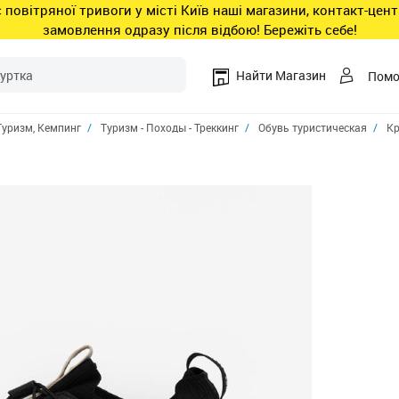
ас повітряної тривоги у місті Київ наші магазини, контакт-це
замовлення одразу після відбою! Бережіть себе!
Найти Магазин
Пом
Туризм, Кемпинг
Туризм - Походы - Треккинг
Обувь туристическая
Кр