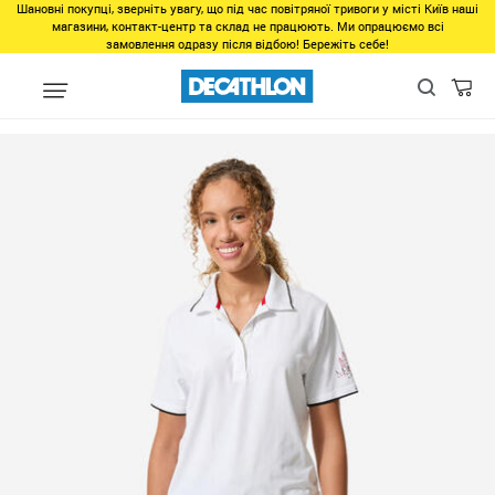
Шановні покупці, зверніть увагу, що під час повітряної тривоги у місті Київ наші
магазини, контакт-центр та склад не працюють. Ми опрацюємо всі
замовлення одразу після відбою! Бережіть себе!
Виды спорта
Водные виды спорта
Яхтинг и парусный спорт