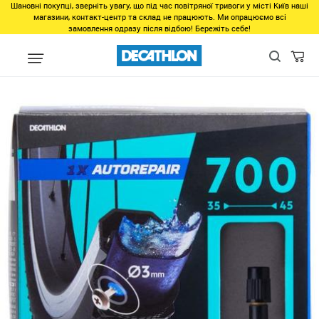
Шановні покупці, зверніть увагу, що під час повітряної тривоги у місті Київ наші
магазини, контакт-центр та склад не працюють. Ми опрацюємо всі
замовлення одразу після відбою! Бережіть себе!
Виды спорта
Велоспорт
Запчасти
Камеры для велосипед