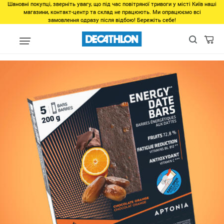
Шановні покупці, зверніть увагу, що під час повітряної тривоги у місті Київ наші
магазини, контакт-центр та склад не працюють. Ми опрацюємо всі
замовлення одразу після відбою! Бережіть себе!
Виды спорта
Бег, Cпортивная ходьба
Бег
Спортивне харчу