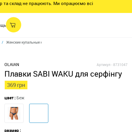
нтр та склад не працюють. Ми опрацюємо всі
ощь
Женские купальные костюмы
Низ с вырезами и завязками по бокам Sa
OLAIAN
Артикул -
8731047
Плавки SABI WAKU для серфінгу
369 грн
цвет :
Беж
размер :