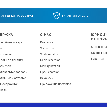
365 ДНЕЙ НА ВОЗВРАТ
ГАРАНТИЯ ОТ 2 ЛЕТ
ЕРЖКА
О НАС
ЮРИДИЧ
ИНФОР
 и обмен товара
Контакты
Отзыв тов
ка
Second Life
Общие пол
ы оплаты
Sustainability
Гарантия
дації по догляду
Блог Decathlon
азмеров
Мой Декатлон
задаваемые вопросы
Про Decathlon
ативные и оптовые
Вакансии
. Подарочные
Приложение Decathlon
икаты