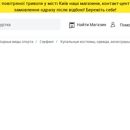
ас повітряної тривоги у місті Київ наші магазини, контакт-це
замовлення одразу після відбою! Бережіть себе!
Найти Магазин
Пом
Водные виды спорта
Серфинг
Купальные костюмы, одежда, аксессуары