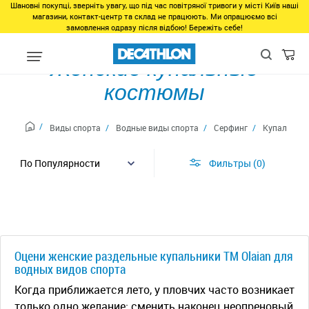
Шановні покупці, зверніть увагу, що під час повітряної тривоги у місті Київ наші
магазини, контакт-центр та склад не працюють. Ми опрацюємо всі
замовлення одразу після відбою! Бережіть себе!
Женские купальные
костюмы
Виды спорта
Водные виды спорта
Серфинг
Купальные 
Фильтры
0
Оцени женские раздельные купальники ТМ Olaian для
водных видов спорта
Когда приближается лето, у пловчих часто возникает
только одно желание: сменить наконец неопреновый