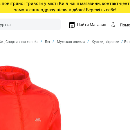
ас повітряної тривоги у місті Київ наші магазини, контакт-це
замовлення одразу після відбою! Бережіть себе!
Найти Магазин
Пом
Бег, Cпортивная ходьба
Бег
Мужская одежда
Куртки, вітровки
Вет