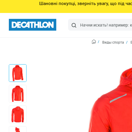
Шановні покупці, зверніть увагу, що під ч
Виды спорта