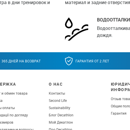
ра в дни тренировок и
материал и задние отверст
ВОДООТТАЛК
Водоотталкива
дождя.
365 ДНЕЙ НА ВОЗВРАТ
ГАРАНТИЯ ОТ 2 ЛЕТ
ЕРЖКА
О НАС
ЮРИДИЧ
ИНФОР
 и обмен товара
Контакты
Отзыв тов
ка
Second Life
Общие пол
ы оплаты
Sustainability
Гарантия
дації по догляду
Блог Decathlon
азмеров
Мой Декатлон
задаваемые вопросы
Про Decathlon