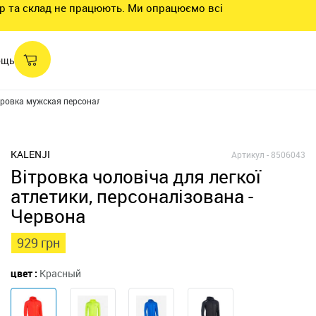
нтр та склад не працюють. Ми опрацюємо всі
ощь
ровка мужская персонализированная для занятий легкой атлетикой.
KALENJI
Артикул -
8506043
Вітровка чоловіча для легкої
атлетики, персоналізована -
Червона
929 грн
цвет :
Красный