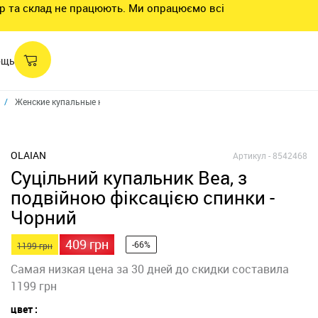
нтр та склад не працюють. Ми опрацюємо всі
ощь
Женские купальные костюмы
Купальник женский слитный BEA с двойн
OLAIAN
Артикул -
8542468
Суцільний купальник Bea, з
подвійною фіксацією спинки -
Чорний
409 грн
-66%
1199 грн
Самая низкая цена за 30 дней до скидки составила
1199 грн
цвет :