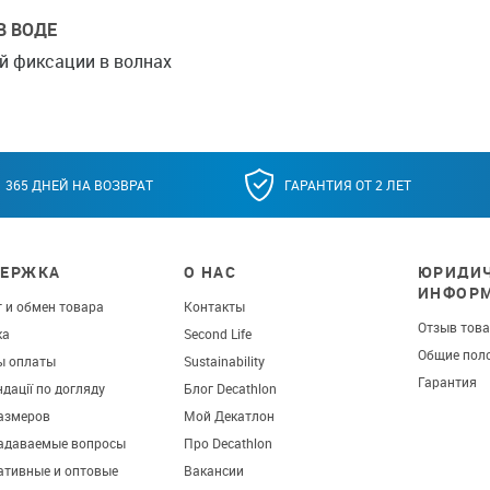
В ВОДЕ
й фиксации в волнах
365 ДНЕЙ НА ВОЗВРАТ
ГАРАНТИЯ ОТ 2 ЛЕТ
ЕРЖКА
О НАС
ЮРИДИЧ
ИНФОР
 и обмен товара
Контакты
Отзыв тов
ка
Second Life
Общие пол
ы оплаты
Sustainability
Гарантия
дації по догляду
Блог Decathlon
азмеров
Мой Декатлон
задаваемые вопросы
Про Decathlon
ативные и оптовые
Вакансии