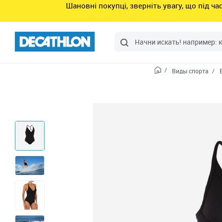
Шановні покупці, зверніть увагу, що під ч
Виды спорта