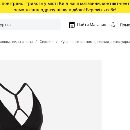
ас повітряної тривоги у місті Київ наші магазини, контакт-це
замовлення одразу після відбою! Бережіть себе!
Найти Магазин
Пом
Водные виды спорта
Серфинг
Купальные костюмы, одежда, аксессуары