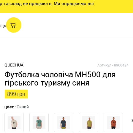
нтр та склад не працюють. Ми опрацюємо всі
ощь
QUECHUA
Артикул -
8960424
Футболка чоловіча MH500 для
гірського туризму синя
899 грн
цвет :
Синий