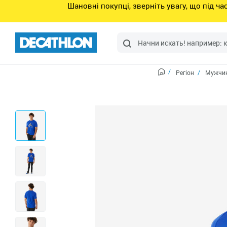
Шановні покупці, зверніть увагу, що під ч
Регіон
Мужчин