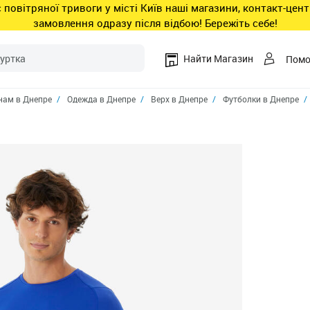
ас повітряної тривоги у місті Київ наші магазини, контакт-це
замовлення одразу після відбою! Бережіть себе!
Найти Магазин
Пом
ам в Днепре
Одежда в Днепре
Верх в Днепре
Футболки в Днепре