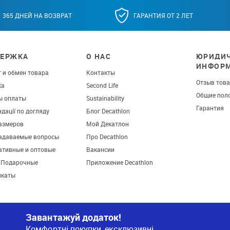
365 ДНЕЙ НА ВОЗВРАТ
ГАРАНТИЯ ОТ 2 ЛЕТ
ЕРЖКА
О НАС
ЮРИДИЧ
ИНФОР
 и обмен товара
Контакты
Отзыв тов
ка
Second Life
Общие пол
ы оплаты
Sustainability
Гарантия
дації по догляду
Блог Decathlon
азмеров
Мой Декатлон
задаваемые вопросы
Про Decathlon
ативные и оптовые
Вакансии
. Подарочные
Приложение Decathlon
икаты
Завантажуй додаток!
Комфортні покупки, ексклюзивні