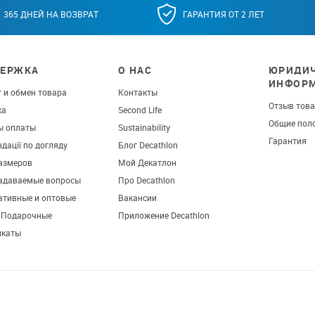
365 ДНЕЙ НА ВОЗВРАТ
ГАРАНТИЯ ОТ 2 ЛЕТ
ЕРЖКА
О НАС
ЮРИДИЧ
ИНФОР
 и обмен товара
Контакты
Отзыв тов
ка
Second Life
Общие пол
ы оплаты
Sustainability
Гарантия
дації по догляду
Блог Decathlon
азмеров
Мой Декатлон
задаваемые вопросы
Про Decathlon
ативные и оптовые
Вакансии
. Подарочные
Приложение Decathlon
икаты