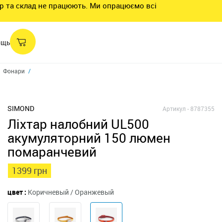
нтр та склад не працюють. Ми опрацюємо всі
ощь
Фонари
SIMOND
Артикул -
8787355
Ліхтар налобний UL500
акумуляторний 150 люмен
помаранчевий
1399 грн
цвет :
Коричневый / Оранжевый