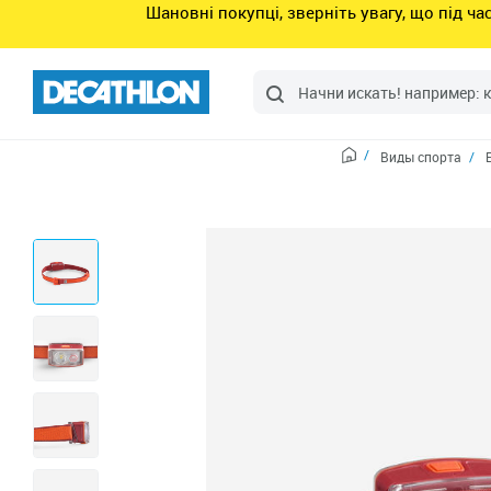
Шановні покупці, зверніть увагу, що під ч
Виды спорта