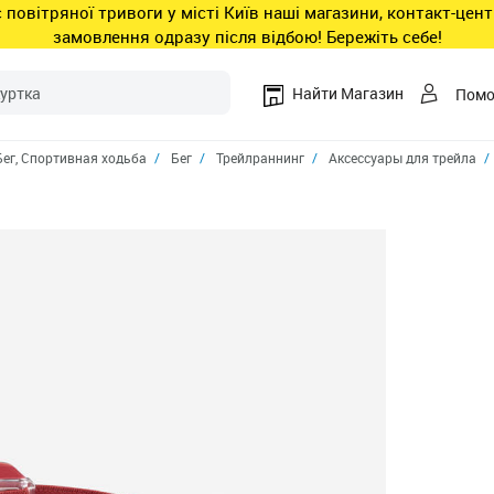
ас повітряної тривоги у місті Київ наші магазини, контакт-це
замовлення одразу після відбою! Бережіть себе!
Найти Магазин
Пом
Бег, Cпортивная ходьба
Бег
Трейлраннинг
Аксессуары для трейла