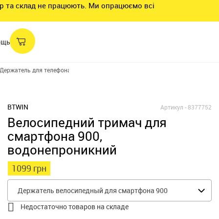
нтр та склад не працюють. Ми опрацюємо всі
ощь
Держатель для телефона на самокат
Держатель велосипедный для смарт
BTWIN
Артикул -
8377752
Велосипедний тримач для
смартфона 900,
водонепроникний
1099 грн
Держатель велосипедный для смартфона 900

Недостаточно товаров на складе