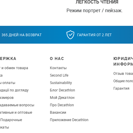
ЛЕГКОСТЬ ЧТЕНИЯ
Режим портрет / пейзаж.
365 ДНЕЙ НА ВОЗВРАТ
ГАРАНТИЯ ОТ 2 ЛЕТ
ЕРЖКА
О НАС
ЮРИДИЧ
ИНФОР
 и обмен товара
Контакты
Отзыв тов
ка
Second Life
Общие пол
ы оплаты
Sustainability
Гарантия
дації по догляду
Блог Decathlon
азмеров
Мой Декатлон
задаваемые вопросы
Про Decathlon
ативные и оптовые
Вакансии
. Подарочные
Приложение Decathlon
икаты