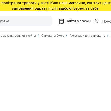
ас повітряної тривоги у місті Київ наші магазини, контакт-це
замовлення одразу після відбою! Бережіть себе!
Найти Магазин
Пом
Самокаты, ролики, скейты
Самокаты Oxelo
Аксесуари для самокатів