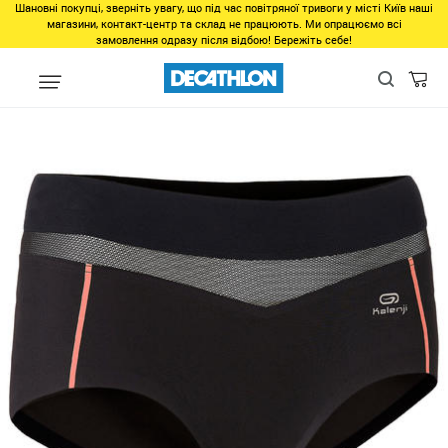
Шановні покупці, зверніть увагу, що під час повітряної тривоги у місті Київ наші
магазини, контакт-центр та склад не працюють. Ми опрацюємо всі
замовлення одразу після відбою! Бережіть себе!
Виды спорта
Бег, Cпортивная ходьба
Бег
Одежда для бега