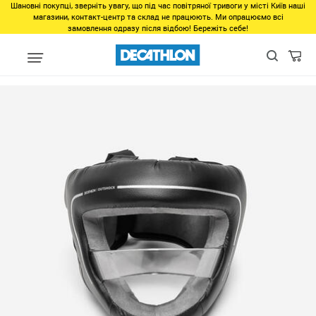
Шановні покупці, зверніть увагу, що під час повітряної тривоги у місті Київ наші
магазини, контакт-центр та склад не працюють. Ми опрацюємо всі
замовлення одразу після відбою! Бережіть себе!
Виды спорта
Боевые искусства
Бокс
Защита
Боксерск