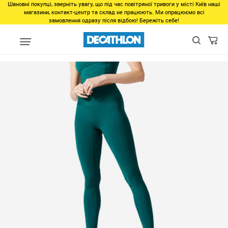
Шановні покупці, зверніть увагу, що під час повітряної тривоги у місті Київ наші
магазини, контакт-центр та склад не працюють. Ми опрацюємо всі
замовлення одразу після відбою! Бережіть себе!
Виды спорта
Фитнес, спортзал
Фитнес
Одежда для фитнес