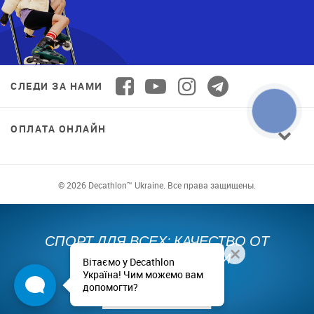
СЛЕДИ ЗА НАМИ
ОПЛАТА ОНЛАЙН
© 2026 Decathlon™ Ukraine. Все права защищены.
СПОРТ ДЛЯ ВСЕХ: КАЧЕСТВО ОТ
НОВИЧКА ДО ПРОФИ
Вітаємо у Decathlon
Україна! Чим можемо вам
допомогти?