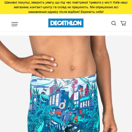
Шановні покупці, зверніть увагу, що під час повітряної тривоги у місті Київ наші
магазини, контакт-центр та склад не працюють. Ми опрацюємо всі
замовлення одразу після відбою! Бережіть себе!
Виды спорта
Водные виды спорта
Плавание в бассейне
П