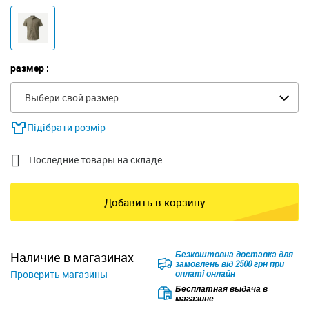
размер :
Выбери свой размер
Підібрати розмір

Последние товары на складе
Добавить в корзину
Безкоштовна доставка для
наличие в магазинах
замовлень від 2500 грн при
Проверить магазины
оплаті онлайн
Бесплатная выдача в
магазине