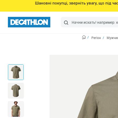
Шановні покупці, зверніть увагу, що під ч
Регіон
Мужчин