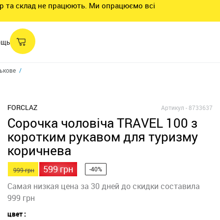
нтр та склад не працюють. Ми опрацюємо всі
ощь
ькове
FORCLAZ
Артикул -
8733637
Сорочка чоловіча TRAVEL 100 з
коротким рукавом для туризму
коричнева
599 грн
-40%
999 грн
Самая низкая цена за 30 дней до скидки составила
999 грн
цвет :