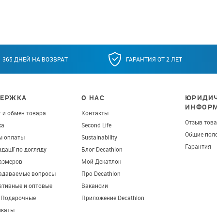
365 ДНЕЙ НА ВОЗВРАТ
ГАРАНТИЯ ОТ 2 ЛЕТ
ЕРЖКА
О НАС
ЮРИДИЧ
ИНФОР
 и обмен товара
Контакты
Отзыв тов
ка
Second Life
Общие пол
ы оплаты
Sustainability
Гарантия
дації по догляду
Блог Decathlon
азмеров
Мой Декатлон
задаваемые вопросы
Про Decathlon
ативные и оптовые
Вакансии
. Подарочные
Приложение Decathlon
икаты