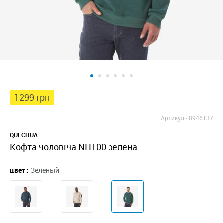
1299 грн
Артикул -
8946137
QUECHUA
Кофта чоловіча NH100 зелена
цвет :
Зеленый