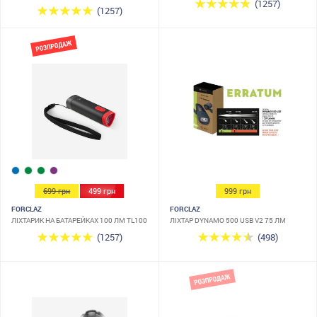
(1257)
(1257)
699 грн
499 грн
999 грн
FORCLAZ
FORCLAZ
ЛІХТАРИК НА БАТАРЕЙКАХ 100 ЛМ TL100
ЛІХТАР DYNAMO 500 USB V2 75 ЛМ
(1257)
(498)