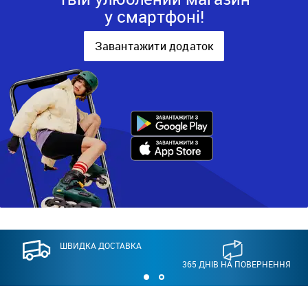
Наприклад:
у смартфоні!
Розмір 1 підходить для дітей від 2 до 4 років.
Завантажити додаток
Розміри 3 і 4 підходять для дівчаток і хлопчиків
від 4 до 6 років/Категорія U7 Бебі-баскет.
Розмір 5 підходить для дівчаток і хлопчиків від
7 до 10 років/Категорія U9 міні-Ювенали і U11
Ювенали. (Однак залежно від рівнів і клубів ці
м'ячі можуть використовувати як дівчатка, так і
хлопчики від 4 до 6 років/Категорія U7 Бебі-
баскет).
Розмір 6 підходить для хлопчиків 11-12 років
(Категорія U13 Юніори), а також для жінок і
дівчаток з 11 років.
Розмір 7 призначений для чоловіків і хлопчиків
ШВИДКА ДОСТАВКА
від 13 років.
365 ДНІВ НА ПОВЕРНЕННЯ
У цьому командному виді спорту ти також можеш
вибрати дизайн м'яча на свій смак, що особливо