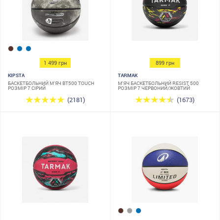
1 499 грн
899 грн
KIPSTA
TARMAK
БАСКЕТБОЛЬНИЙ М'ЯЧ BT500 TOUCH
М'ЯЧ БАСКЕТБОЛЬНИЙ RESIST 500
РОЗМІР 7 СІРИЙ
РОЗМІР 7 ЧЕРВОНИЙ/ЖОВТИЙ
(2181)
(1673)