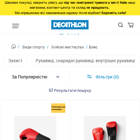
Шановні покупці, зверніть увагу, що
під час повітряної тривоги у місті Київ
наші
магазини, контакт-центр та склад
не працюють
.
Ми опрацюємо всі замовлення одразу після відбою!
Бережіть себе!
Бокс
Види спорту
Бойові мистецтва
Бокс
Захист
Рукавиці, снарядні рукавиці, внутрішні рукавиці
Фільтри
0
57
Результати пошуку