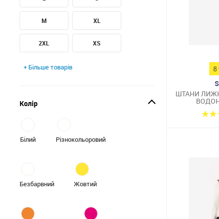
M
XL
2XL
XS
+ Більше товарів
8
S
ШТАНИ ЛИЖН
ВОДОН
Колір
ПОМ
Білий
Різнокольоровий
Безбарвний
Жовтий