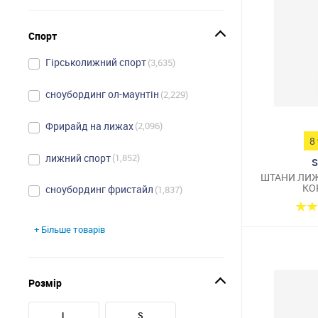
Спорт
Гірськолижний спорт
3,635
сноубординг ол-маунтін
2,229
Фрирайд на лижах
2,096
8
лижний спорт
1,852
S
ШТАНИ ЛИЖ
КО
сноубординг фристайл
1,837
+ Більше товарів
Розмір
L
S