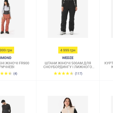
 999 грн
4 999 грн
IMOND
WEDZE
НІ ЖІНОЧІ FR900
ШТАНИ ЖІНОЧІ 500AM ДЛЯ
КУРТ
РИЧНЕВІ
СНОУБОРДИНГУ І ЛИЖНОГО
СПОРТУ ЧОРНІ
(4)
(117)