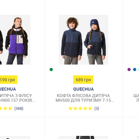
 199 грн
689 грн
UECHUA
QUECHUA
ИТЯЧА З ФЛІСУ
КОФТА ФЛІСОВА ДИТЯЧА
ША
H900 157 РОКІВ
MH500 ДЛЯ ТУРИЗМУ 7-15
Л
ОЛЕТОВА
РОКІВ ЧОРНА
(368)
(3)