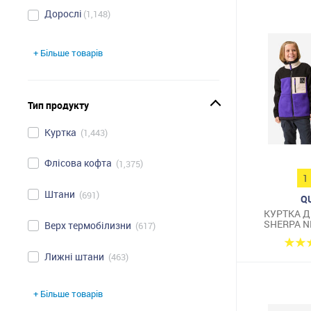
Дорослі
1,148
+ Більше товарів
Тип продукту
Куртка
1,443
Флісова кофта
1,375
1
Штани
691
Q
КУРТКА Д
SHERPA N
Верх термобілизни
617
ФІ
Лижні штани
463
+ Більше товарів