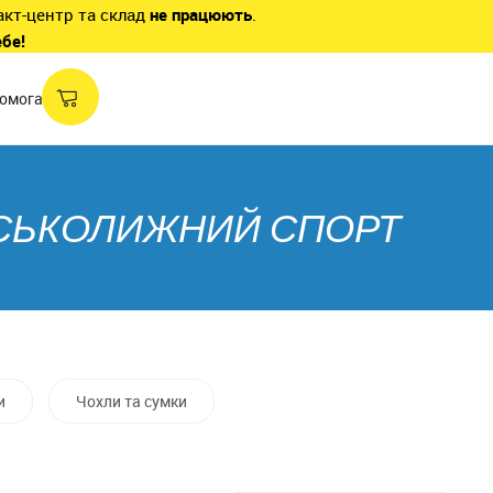
акт-центр та склад
не працюють
.
ебе!
омога
РСЬКОЛИЖНИЙ СПОРТ
и
Чохли та сумки