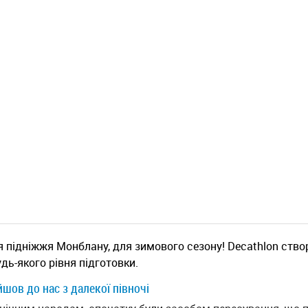
іля підніжжя Монблану, для зимового сезону! Decathlon ств
удь-якого рівня підготовки.
йшов до нас з далекої півночі