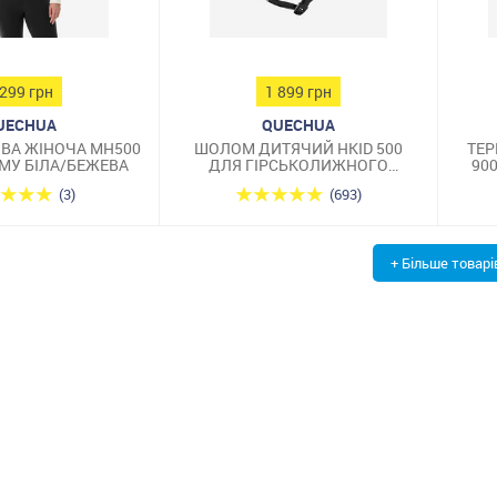
 299 грн
1 899 грн
UECHUA
QUECHUA
ОВА ЖІНОЧА MH500
ШОЛОМ ДИТЯЧИЙ HKID 500
ТЕР
МУ БІЛА/БЕЖЕВА
ДЛЯ ГІРСЬКОЛИЖНОГО
90
СПОРТУ СИНЬО-ЧОРНИЙ
(3)
(693)
+ Більше товарі