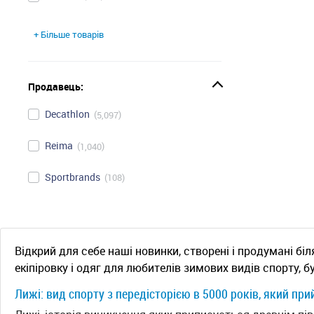
+ Більше товарів
Продавець:
Decathlon
5,097
Reima
1,040
Sportbrands
108
Відкрий для себе наші новинки, створені і продумані б
екіпіровку і одяг для любителів зимових видів спорту, б
Лижі: вид спорту з передісторією в 5000 років, який при