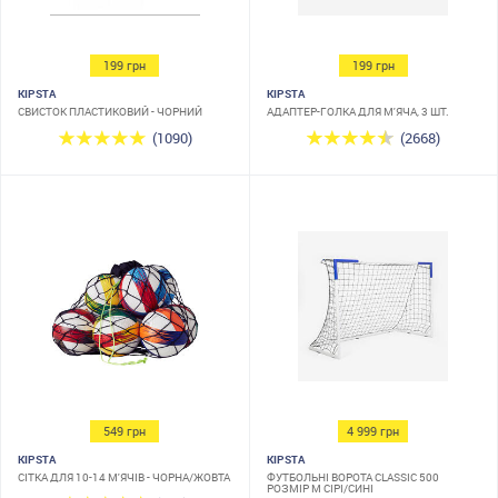
199 грн
199 грн
KIPSTA
KIPSTA
СВИСТОК ПЛАСТИКОВИЙ - ЧОРНИЙ
АДАПТЕР-ГОЛКА ДЛЯ М'ЯЧА, 3 ШТ.
(1090)
(2668)
549 грн
4 999 грн
KIPSTA
KIPSTA
СІТКА ДЛЯ 10-14 М'ЯЧІВ - ЧОРНА/ЖОВТА
ФУТБОЛЬНІ ВОРОТА CLASSIC 500
РОЗМІР M СІРІ/СИНІ