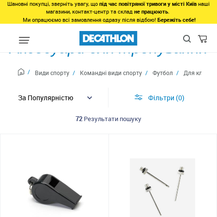
Шановні покупці, зверніть увагу, що
під час повітряної тривоги у місті Київ
наші
магазини, контакт-центр та склад
не працюють
.
Ми опрацюємо всі замовлення одразу після відбою!
Бережіть себе!
Аксесуари для тренування
Види спорту
Командні види спорту
Футбол
Для клубів
Фільтри
0
72
Результати пошуку