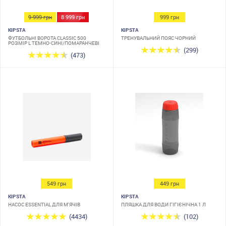
9 999 грн
8 999 грн
999 грн
KIPSTA
KIPSTA
ФУТБОЛЬНІ ВОРОТА CLASSIC 500
ТРЕНУВАЛЬНИЙ ПОЯС ЧОРНИЙ
РОЗМІР L ТЕМНО-СИНІ/ПОМАРАНЧЕВІ
(299)
(473)
549 грн
449 грн
KIPSTA
KIPSTA
НАСОС ESSENTIAL ДЛЯ М'ЯЧІВ
ПЛЯШКА ДЛЯ ВОДИ ГІГІЄНІЧНА 1 Л
(4434)
(102)