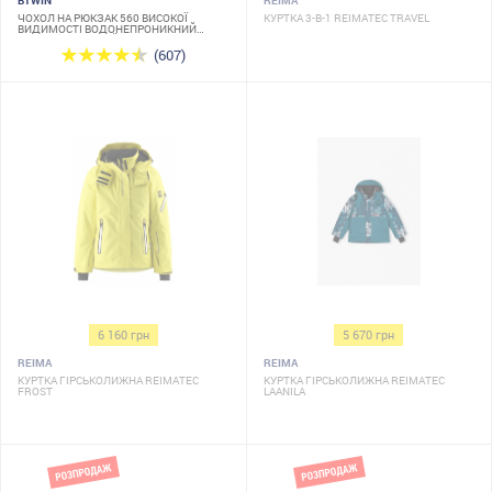
BTWIN
REIMA
ЧОХОЛ НА РЮКЗАК 560 ВИСОКОЇ
КУРТКА 3-В-1 REIMATEC TRAVEL
ВИДИМОСТІ ВОДОНЕПРОНИКНИЙ
НЕОНОВО-ЖОВТИЙ
(607)
6 160 грн
5 670 грн
REIMA
REIMA
КУРТКА ГІРСЬКОЛИЖНА REIMATEC
КУРТКА ГІРСЬКОЛИЖНА REIMATEC
FROST
LAANILA